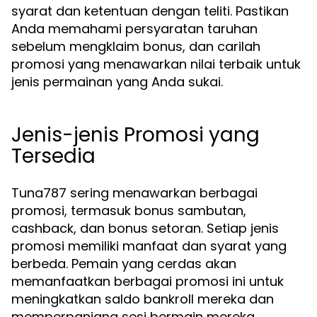
syarat dan ketentuan dengan teliti. Pastikan
Anda memahami persyaratan taruhan
sebelum mengklaim bonus, dan carilah
promosi yang menawarkan nilai terbaik untuk
jenis permainan yang Anda sukai.
Jenis-jenis Promosi yang
Tersedia
Tuna787 sering menawarkan berbagai
promosi, termasuk bonus sambutan,
cashback, dan bonus setoran. Setiap jenis
promosi memiliki manfaat dan syarat yang
berbeda. Pemain yang cerdas akan
memanfaatkan berbagai promosi ini untuk
meningkatkan saldo bankroll mereka dan
memperpanjang sesi bermain mereka.