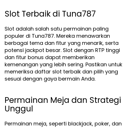
Slot Terbaik di Tuna787
Slot adalah salah satu permainan paling
populer di Tuna787. Mereka menawarkan
berbagai tema dan fitur yang menarik, serta
potensi jackpot besar. Slot dengan RTP tinggi
dan fitur bonus dapat memberikan
kemenangan yang lebih sering. Pastikan untuk
memeriksa daftar slot terbaik dan pilih yang
sesuai dengan gaya bermain Anda.
Permainan Meja dan Strategi
Unggul
Permainan meja, seperti blackjack, poker, dan