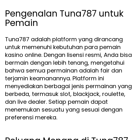
Pengenalan Tuna787 untuk
Pemain
Tuna787 adalah platform yang dirancang
untuk memenuhi kebutuhan para pemain
kasino online. Dengan lisensi resmi, Anda bisa
bermain dengan lebih tenang, mengetahui
bahwa semua permainan adalah fair dan
terjamin keamanannya. Platform ini
menyediakan berbagai jenis permainan yang
berbeda, termasuk slot, blackjack, roulette,
dan live dealer. Setiap pemain dapat
menemukan sesuatu yang sesuai dengan
preferensi mereka.