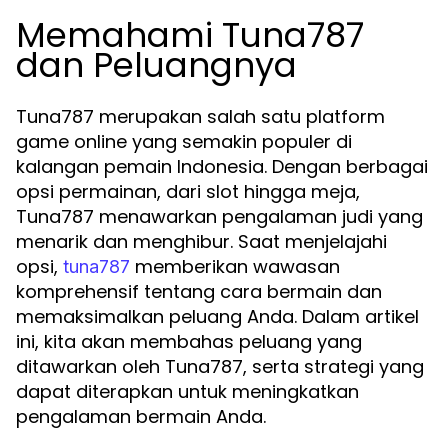
Memahami Tuna787
dan Peluangnya
Tuna787 merupakan salah satu platform
game online yang semakin populer di
kalangan pemain Indonesia. Dengan berbagai
opsi permainan, dari slot hingga meja,
Tuna787 menawarkan pengalaman judi yang
menarik dan menghibur. Saat menjelajahi
opsi,
memberikan wawasan
tuna787
komprehensif tentang cara bermain dan
memaksimalkan peluang Anda. Dalam artikel
ini, kita akan membahas peluang yang
ditawarkan oleh Tuna787, serta strategi yang
dapat diterapkan untuk meningkatkan
pengalaman bermain Anda.