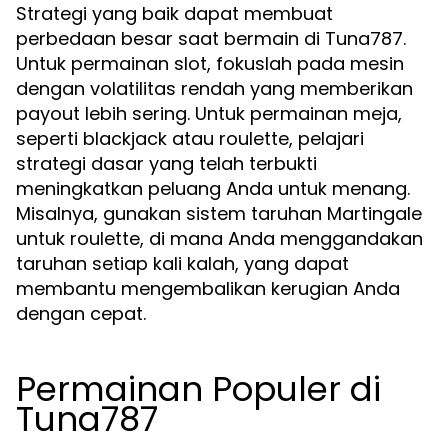
Strategi yang baik dapat membuat
perbedaan besar saat bermain di Tuna787.
Untuk permainan slot, fokuslah pada mesin
dengan volatilitas rendah yang memberikan
payout lebih sering. Untuk permainan meja,
seperti blackjack atau roulette, pelajari
strategi dasar yang telah terbukti
meningkatkan peluang Anda untuk menang.
Misalnya, gunakan sistem taruhan Martingale
untuk roulette, di mana Anda menggandakan
taruhan setiap kali kalah, yang dapat
membantu mengembalikan kerugian Anda
dengan cepat.
Permainan Populer di
Tuna787