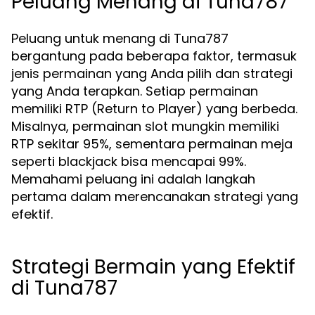
Peluang Menang di Tuna787
Peluang untuk menang di Tuna787
bergantung pada beberapa faktor, termasuk
jenis permainan yang Anda pilih dan strategi
yang Anda terapkan. Setiap permainan
memiliki RTP (Return to Player) yang berbeda.
Misalnya, permainan slot mungkin memiliki
RTP sekitar 95%, sementara permainan meja
seperti blackjack bisa mencapai 99%.
Memahami peluang ini adalah langkah
pertama dalam merencanakan strategi yang
efektif.
Strategi Bermain yang Efektif
di Tuna787