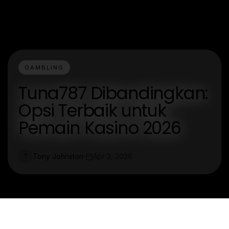
GAMBLING
Tuna787 Dibandingkan:
Opsi Terbaik untuk
Pemain Kasino 2026
Tony Johnston
Apr 3, 2026
T