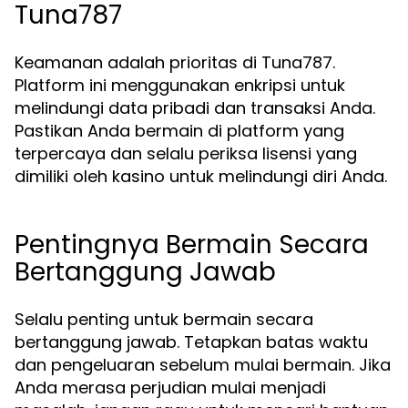
Tuna787
Keamanan adalah prioritas di Tuna787.
Platform ini menggunakan enkripsi untuk
melindungi data pribadi dan transaksi Anda.
Pastikan Anda bermain di platform yang
terpercaya dan selalu periksa lisensi yang
dimiliki oleh kasino untuk melindungi diri Anda.
Pentingnya Bermain Secara
Bertanggung Jawab
Selalu penting untuk bermain secara
bertanggung jawab. Tetapkan batas waktu
dan pengeluaran sebelum mulai bermain. Jika
Anda merasa perjudian mulai menjadi