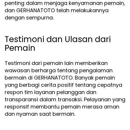
penting dalam menjaga kenyamanan pemain,
dan GERHANATOTO telah melakukannya
dengan sempurna.
Testimoni dan Ulasan dari
Pemain
Testimoni dari pemain lain memberikan
wawasan berharga tentang pengalaman
bermain di GERHANATOTO. Banyak pemain
yang berbagi cerita positif tentang cepatnya
respon tim layanan pelanggan dan
transparansi dalam transaksi. Pelayanan yang
responsif membantu pemain merasa aman
dan nyaman saat bermain.