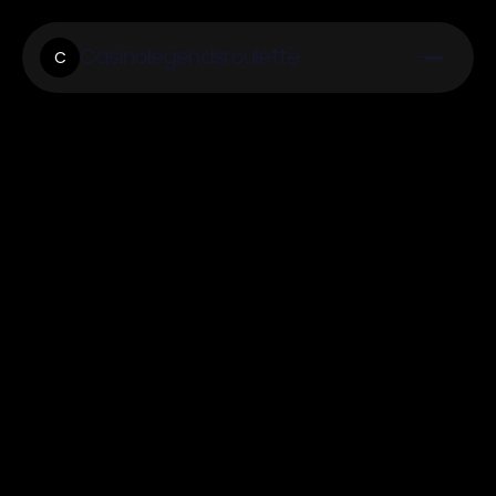
Casinolegendsroulette
C