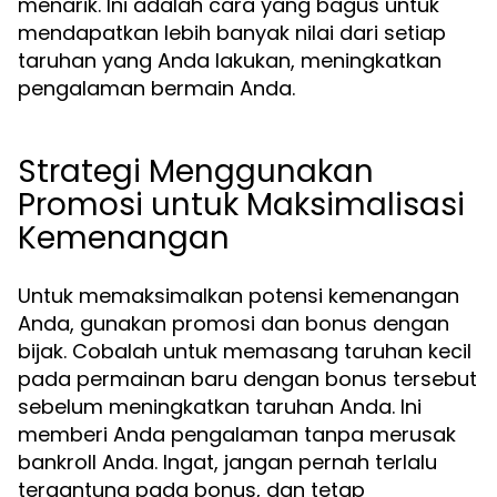
menarik. Ini adalah cara yang bagus untuk
mendapatkan lebih banyak nilai dari setiap
taruhan yang Anda lakukan, meningkatkan
pengalaman bermain Anda.
Strategi Menggunakan
Promosi untuk Maksimalisasi
Kemenangan
Untuk memaksimalkan potensi kemenangan
Anda, gunakan promosi dan bonus dengan
bijak. Cobalah untuk memasang taruhan kecil
pada permainan baru dengan bonus tersebut
sebelum meningkatkan taruhan Anda. Ini
memberi Anda pengalaman tanpa merusak
bankroll Anda. Ingat, jangan pernah terlalu
tergantung pada bonus, dan tetap