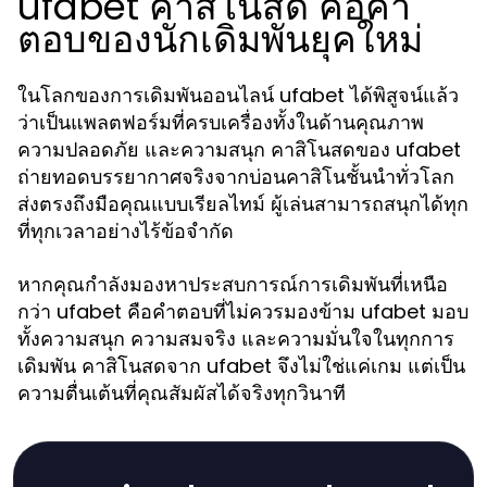
ufabet คาสิโนสด คือคำ
ตอบของนักเดิมพันยุคใหม่
ในโลกของการเดิมพันออนไลน์ ufabet ได้พิสูจน์แล้ว
ว่าเป็นแพลตฟอร์มที่ครบเครื่องทั้งในด้านคุณภาพ
ความปลอดภัย และความสนุก คาสิโนสดของ ufabet
ถ่ายทอดบรรยากาศจริงจากบ่อนคาสิโนชั้นนำทั่วโลก
ส่งตรงถึงมือคุณแบบเรียลไทม์ ผู้เล่นสามารถสนุกได้ทุก
ที่ทุกเวลาอย่างไร้ข้อจำกัด
หากคุณกำลังมองหาประสบการณ์การเดิมพันที่เหนือ
กว่า ufabet คือคำตอบที่ไม่ควรมองข้าม ufabet มอบ
ทั้งความสนุก ความสมจริง และความมั่นใจในทุกการ
เดิมพัน คาสิโนสดจาก ufabet จึงไม่ใช่แค่เกม แต่เป็น
ความตื่นเต้นที่คุณสัมผัสได้จริงทุกวินาที