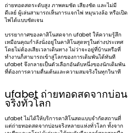
ถ่ายทอดสดระดับสูง ภาพคมชัด เสียงชัด และไม่มี
ดีเลย์ ผู้เล่นสามารถเห็นการแจกไพ่ หมุนวงล้อ หรือเปิด
ไพ่ได้แบบชัดเจน
บรรยากาศของคาสิโนสดจาก ufabet ให้ความรู้สึก
เหมือนคุณกำลังนั่งอยู่ในคาสิโนสุดหรูในต่างประเทศ
โดยไม่ต้องเสียเวลาเดินทาง ไม่ว่าจะอยู่ที่บ้านหรือที่
ทำงานก็สามารถเข้าสู่โลกของการเดิมพันได้ทันที
ufabet จึงกลายเป็นตัวเลือกอันดับหนึ่งของนักเดิมพัน
ที่ต้องการความตื่นเต้นและความสมจริงในทุกวินาที
ufabet ถ่ายทอดสดจากบ่อน
จริงทั่วโลก
ufabet ไม่ได้ให้บริการคาสิโนสดแบบจำกัดสถานที่
แต่ถ่ายทอดสดจากบ่อนจริงหลายแห่งทั่วโลก ทั้งจาก