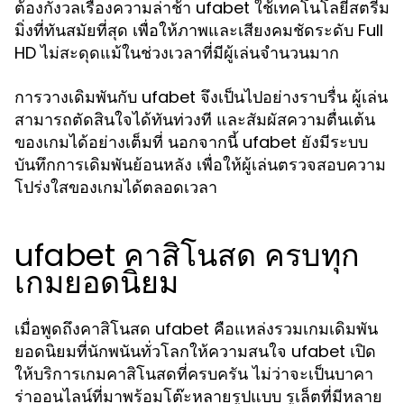
ต้องกังวลเรื่องความล่าช้า ufabet ใช้เทคโนโลยีสตรีม
มิ่งที่ทันสมัยที่สุด เพื่อให้ภาพและเสียงคมชัดระดับ Full
HD ไม่สะดุดแม้ในช่วงเวลาที่มีผู้เล่นจำนวนมาก
การวางเดิมพันกับ ufabet จึงเป็นไปอย่างราบรื่น ผู้เล่น
สามารถตัดสินใจได้ทันท่วงที และสัมผัสความตื่นเต้น
ของเกมได้อย่างเต็มที่ นอกจากนี้ ufabet ยังมีระบบ
บันทึกการเดิมพันย้อนหลัง เพื่อให้ผู้เล่นตรวจสอบความ
โปร่งใสของเกมได้ตลอดเวลา
ufabet คาสิโนสด ครบทุก
เกมยอดนิยม
เมื่อพูดถึงคาสิโนสด ufabet คือแหล่งรวมเกมเดิมพัน
ยอดนิยมที่นักพนันทั่วโลกให้ความสนใจ ufabet เปิด
ให้บริการเกมคาสิโนสดที่ครบครัน ไม่ว่าจะเป็นบาคา
ร่าออนไลน์ที่มาพร้อมโต๊ะหลายรูปแบบ รูเล็ตที่มีหลาย