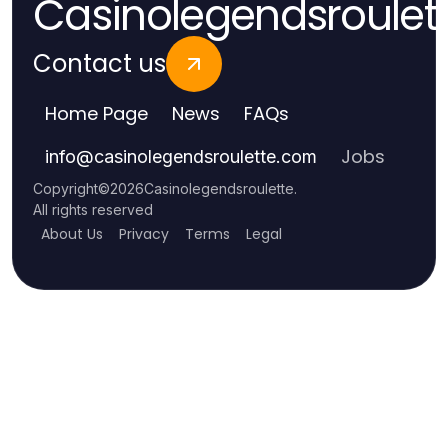
Casinolegendsroulet
Contact us
Home Page
News
FAQs
Jobs
info
@
casinolegendsroulette.com
Copyright
©
2026
Casinolegendsroulette
.
All rights reserved
About Us
Privacy
Terms
Legal