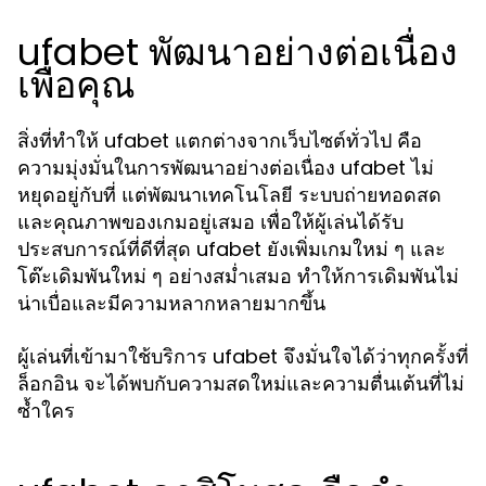
ufabet พัฒนาอย่างต่อเนื่อง
เพื่อคุณ
สิ่งที่ทำให้ ufabet แตกต่างจากเว็บไซต์ทั่วไป คือ
ความมุ่งมั่นในการพัฒนาอย่างต่อเนื่อง ufabet ไม่
หยุดอยู่กับที่ แต่พัฒนาเทคโนโลยี ระบบถ่ายทอดสด
และคุณภาพของเกมอยู่เสมอ เพื่อให้ผู้เล่นได้รับ
ประสบการณ์ที่ดีที่สุด ufabet ยังเพิ่มเกมใหม่ ๆ และ
โต๊ะเดิมพันใหม่ ๆ อย่างสม่ำเสมอ ทำให้การเดิมพันไม่
น่าเบื่อและมีความหลากหลายมากขึ้น
ผู้เล่นที่เข้ามาใช้บริการ ufabet จึงมั่นใจได้ว่าทุกครั้งที่
ล็อกอิน จะได้พบกับความสดใหม่และความตื่นเต้นที่ไม่
ซ้ำใคร