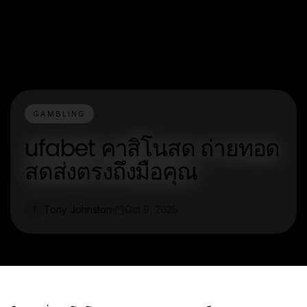
GAMBLING
ufabet คาสิโนสด ถ่ายทอด
สดส่งตรงถึงมือคุณ
Tony Johnston
Oct 9, 2025
T