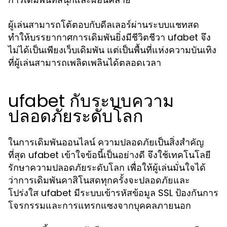
ผู้เล่นสามารถโต้ตอบกับดีลเลอร์ผ่านระบบแชทสด
ทำให้บรรยากาศการเดิมพันยิ่งมีชีวิตชีวา ufabet จึง
ไม่ได้เป็นเพียงเว็บเดิมพัน แต่เป็นพื้นที่แห่งความบันเทิง
ที่ผู้เล่นสามารถเพลิดเพลินได้ตลอดเวลา
ufabet กับระบบความ
ปลอดภัยระดับโลก
ในการเดิมพันออนไลน์ ความปลอดภัยเป็นสิ่งสำคัญ
ที่สุด ufabet เข้าใจข้อนี้เป็นอย่างดี จึงใช้เทคโนโลยี
รักษาความปลอดภัยระดับโลก เพื่อให้ผู้เล่นมั่นใจได้
ว่าการเดิมพันคาสิโนสดทุกครั้งจะปลอดภัยและ
โปร่งใส ufabet มีระบบเข้ารหัสข้อมูล SSL ป้องกันการ
โจรกรรมและการแทรกแซงจากบุคคลภายนอก